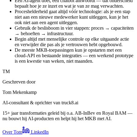
Een AI-agent doet, een chatbot antwoordt — dat onderscheid
bepaalt hoe je ze inzet en wat je van ze mag verwachten.
Proceshelderheid gaat altijd vóór technologie: als je een stap
niet aan een nieuwe medewerker kunt uitleggen, kun je het
ook niet aan een agent uitleggen.
Gebruik de beslisboom in vier stappen: proces → capaciteiten
→ behoeften → infrastructuur.
Begin altijd met menselijke controle op elke uitgaande actie
en verwijder die pas als je vertrouwen hebt opgebouwd.
De meeste MKB-toepassingen kun je opstarten met een
cloud-API en bestaande integraties — een werkend prototype
is een kwestie van weken, niet maanden.
TM
Geschreven door
Tom Mekenkamp
AI-consultant & oprichter van truck8.ai
15+ jaar transformaties geleid bij o.a. AB-InBev en Royal BAM —
nu bouwt hij AI-producten en helpt hij het MKB met AI.
Over Tom
LinkedIn