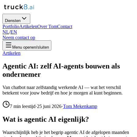
Diensten
Portfolio
Artikelen
Over Tom
Contact
NL
/
EN
Neem contact op
Menu openen/sluiten
Artikelen
Agentic AI: zelf AI-agents bouwen als
ondernemer
Van chatbot naar zelfstandig werkende AI — wat het verschil
betekent voor jouw bedrijf en hoe je morgen al kunt beginnen.
7
min leestijd
·
25 juni 2026
·
Tom Mekenkamp
Wat is agentic AI eigenlijk?
Waarschijnlijk heb je het begrip agentic AI de afgelopen maanden