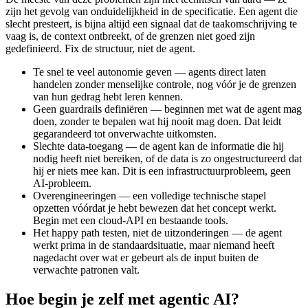
zijn het gevolg van onduidelijkheid in de specificatie. Een agent die
slecht presteert, is bijna altijd een signaal dat de taakomschrijving te
vaag is, de context ontbreekt, of de grenzen niet goed zijn
gedefinieerd. Fix de structuur, niet de agent.
Te snel te veel autonomie geven — agents direct laten
handelen zonder menselijke controle, nog vóór je de grenzen
van hun gedrag hebt leren kennen.
Geen guardrails definiëren — beginnen met wat de agent mag
doen, zonder te bepalen wat hij nooit mag doen. Dat leidt
gegarandeerd tot onverwachte uitkomsten.
Slechte data-toegang — de agent kan de informatie die hij
nodig heeft niet bereiken, of de data is zo ongestructureerd dat
hij er niets mee kan. Dit is een infrastructuurprobleem, geen
AI-probleem.
Overengineeringen — een volledige technische stapel
opzetten vóórdat je hebt bewezen dat het concept werkt.
Begin met een cloud-API en bestaande tools.
Het happy path testen, niet de uitzonderingen — de agent
werkt prima in de standaardsituatie, maar niemand heeft
nagedacht over wat er gebeurt als de input buiten de
verwachte patronen valt.
Hoe begin je zelf met agentic AI?