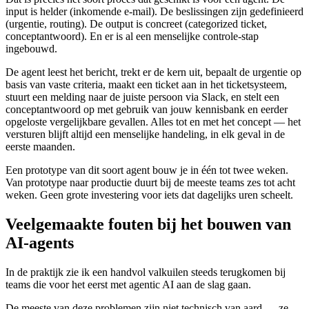
input is helder (inkomende e-mail). De beslissingen zijn gedefinieerd
(urgentie, routing). De output is concreet (categorized ticket,
conceptantwoord). En er is al een menselijke controle-stap
ingebouwd.
De agent leest het bericht, trekt er de kern uit, bepaalt de urgentie op
basis van vaste criteria, maakt een ticket aan in het ticketsysteem,
stuurt een melding naar de juiste persoon via Slack, en stelt een
conceptantwoord op met gebruik van jouw kennisbank en eerder
opgeloste vergelijkbare gevallen. Alles tot en met het concept — het
versturen blijft altijd een menselijke handeling, in elk geval in de
eerste maanden.
Een prototype van dit soort agent bouw je in één tot twee weken.
Van prototype naar productie duurt bij de meeste teams zes tot acht
weken. Geen grote investering voor iets dat dagelijks uren scheelt.
Veelgemaakte fouten bij het bouwen van
AI-agents
In de praktijk zie ik een handvol valkuilen steeds terugkomen bij
teams die voor het eerst met agentic AI aan de slag gaan.
De meeste van deze problemen zijn niet technisch van aard — ze