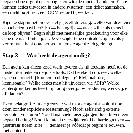
bepalen hoe urgent een vraag is en wie die moet afhandelen. En ze
kunnen acties uitvoeren in andere systemen: een ticket aanmaken,
een melding sturen, een CRM-record bijwerken.
Bij elke stap in het proces stel je jezelf de vraag: welke van deze vier
capaciteiten past hier? En — belangrijk — waar wil je als mens in
de loop blijven? Begin altijd met menselijke goedkeuring voor elke
actie die naar buiten gaat. Je verwijdert die controle-stap pas als je
vertrouwen hebt opgebouwd in hoe de agent zich gedraagt.
Stap 3 — Wat heeft de agent nodig?
Een agent kan alleen goed werk leveren als hij toegang heeft tot de
juiste informatie en de juiste tools. Dat betekent concreet: welke
systemen moet hij kunnen raadplegen (CRM, mailbox,
kennisbank)? Welke acties mag hij uitvoeren via API's? Welke
achtergrondkennis heeft hij nodig over jouw producten, werkwijze
of klanten?
Even belangrijk zijn de grenzen: wat mag de agent absoluut nooit
doen zonder expliciete toestemming? Nooit zelfstandig externe
berichten versturen? Nooit financiële toezeggingen doen boven een
bepaald bedrag? Nooit klantdata verwijderen? Die harde grenzen —
guardrails noem ik ze — definieer je vóórdat je begint te bouwen,
niet achteraf.