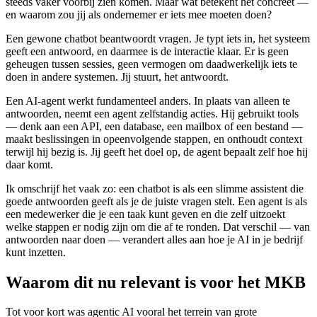
steeds vaker voorbij zien komen. Maar wat betekent het concreet —
en waarom zou jij als ondernemer er iets mee moeten doen?
Een gewone chatbot beantwoordt vragen. Je typt iets in, het systeem
geeft een antwoord, en daarmee is de interactie klaar. Er is geen
geheugen tussen sessies, geen vermogen om daadwerkelijk iets te
doen in andere systemen. Jij stuurt, het antwoordt.
Een AI-agent werkt fundamenteel anders. In plaats van alleen te
antwoorden, neemt een agent zelfstandig acties. Hij gebruikt tools
— denk aan een API, een database, een mailbox of een bestand —
maakt beslissingen in opeenvolgende stappen, en onthoudt context
terwijl hij bezig is. Jij geeft het doel op, de agent bepaalt zelf hoe hij
daar komt.
Ik omschrijf het vaak zo: een chatbot is als een slimme assistent die
goede antwoorden geeft als je de juiste vragen stelt. Een agent is als
een medewerker die je een taak kunt geven en die zelf uitzoekt
welke stappen er nodig zijn om die af te ronden. Dat verschil — van
antwoorden naar doen — verandert alles aan hoe je AI in je bedrijf
kunt inzetten.
Waarom dit nu relevant is voor het MKB
Tot voor kort was agentic AI vooral het terrein van grote