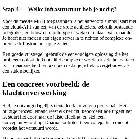
Stap 4 — Welke infrastructuur heb je nodig?
Voor de meeste MKB-toepassingen is het antwoord simpel: start met
een cloud-API van een van de grote aanbieders, gebruik bestaande
integraties, en bouw een prototype in weken in plaats van maanden.
Je hoeft niet meteen een eigen server in te richten of complexe on-
premise infrastructuur op te zetten.
Een goede vuistregel: gebruik de eenvoudigste oplossing die het
probleem oplost. Je kunt altijd complexer worden als de behoefte er
is — maar snelheid terugkrijgen nadat je je hebt overgebouwd, is
een stuk moeilijker.
Een concreet voorbeeld: de
klachtenverwerking
Stel, je ontvangt dagelijks tientallen klantvragen per e-mail. Het
huidige proces: iemand leest elk bericht, beoordeelt hoe urgent het
is, stuurt het door naar de juiste afdeling, en stelt een
conceptantwoord op. Daarna controleert een collega het concept
voordat het verstuurd wordt.
Dat is precies het soort proces dat geschikt is voor een agent. De