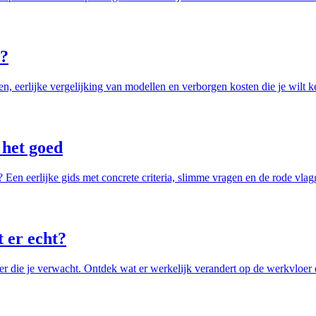
t?
, eerlijke vergelijking van modellen en verborgen kosten die je wilt k
 het goed
? Een eerlijke gids met concrete criteria, slimme vragen en de rode vla
 er echt?
r die je verwacht. Ontdek wat er werkelijk verandert op de werkvloer 