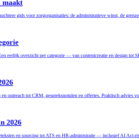
l maakt
uchtere gids voor zorgorganisaties: de administratieve winst, de grenz
egorie
 eerlijk overzicht per categorie — van contentcreatie en design tot S
 2026
ing en outreach tot CRM, gespreksnotulen en offertes. Praktisch advies
in 2026
eteksten en sourcing tot ATS en HR-administratie — inclusief AI Act-r