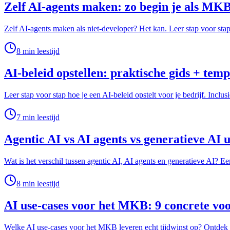
Zelf AI-agents maken: zo begin je als MKB
Zelf AI-agents maken als niet-developer? Het kan. Leer stap voor stap
8
min leestijd
AI-beleid opstellen: praktische gids + temp
Leer stap voor stap hoe je een AI-beleid opstelt voor je bedrijf. Inclu
7
min leestijd
Agentic AI vs AI agents vs generatieve AI 
Wat is het verschil tussen agentic AI, AI agents en generatieve AI?
8
min leestijd
AI use-cases voor het MKB: 9 concrete vo
Welke AI use-cases voor het MKB leveren echt tijdwinst op? Ontdek 9