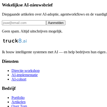
Wekelijkse AI-nieuwsbrief
Diepgaande artikelen over AI-adoptie, agentworkflows en de vaardigh
Aanmelden
Geen spam. Altijd uitschrijven mogelijk.
Ik bouw intelligente systemen met AI — en help bedrijven hun eige
Diensten
Directie-workshop
AI-implementatie
AI-cohort
Bedrijf
Portfolio
Artikelen
Over Tom