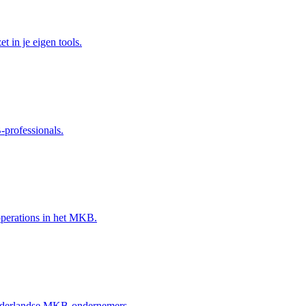
t in je eigen tools.
-professionals.
 operations in het MKB.
r Nederlandse MKB-ondernemers.