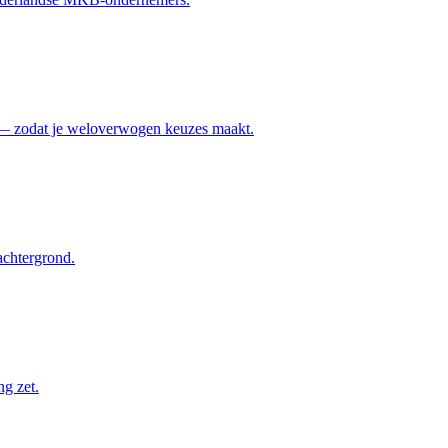
ace — zodat je weloverwogen keuzes maakt.
achtergrond.
ng zet.