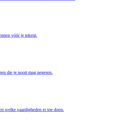
ennen vóór je tekent.
ggen die je nooit mag negeren.
en welke vaardigheden er toe doen.