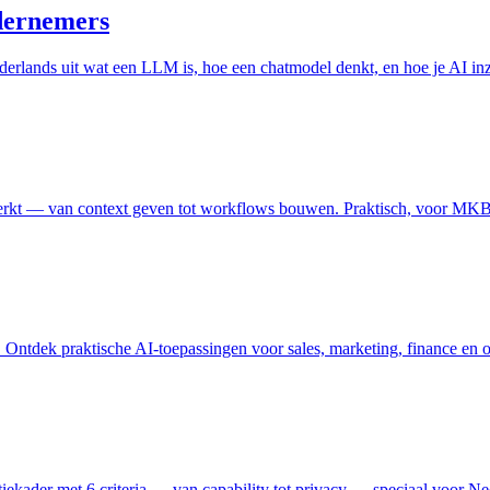
ndernemers
derlands uit wat een LLM is, hoe een chatmodel denkt, en hoe je AI inze
werkt — van context geven tot workflows bouwen. Praktisch, voor MKB
st. Ontdek praktische AI-toepassingen voor sales, marketing, finance en
uatiekader met 6 criteria — van capability tot privacy — speciaal voo