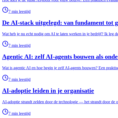
7
min leestijd
De AI-stack uitgelegd: van fundament tot 
Wat heb je nu echt nodig om AI te laten werken in je bedrijf? Ik leg 
7
min leestijd
Agentic AI: zelf AI-agents bouwen als on
Wat is agentic AI en hoe begin je zelf AI-agents bouwen? Een prakti
7
min leestijd
AI-adoptie leiden in je organisatie
AI-adoptie strandt zelden door de technologie — het strandt door de or
7
min leestijd