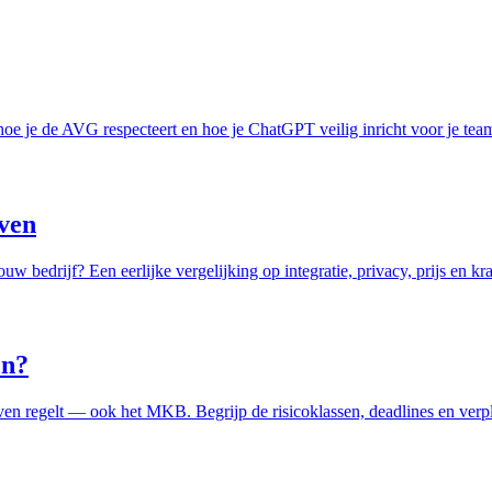
hoe je de AVG respecteert en hoe je ChatGPT veilig inricht voor je tea
ven
w bedrijf? Een eerlijke vergelijking op integratie, privacy, prijs en k
en?
ven regelt — ook het MKB. Begrijp de risicoklassen, deadlines en verpl