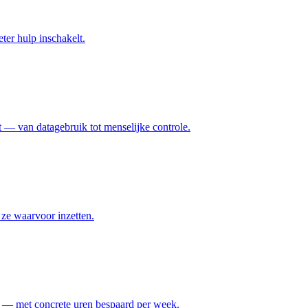
ter hulp inschakelt.
bt — van datagebruik tot menselijke controle.
 ze waarvoor inzetten.
n — met concrete uren bespaard per week.