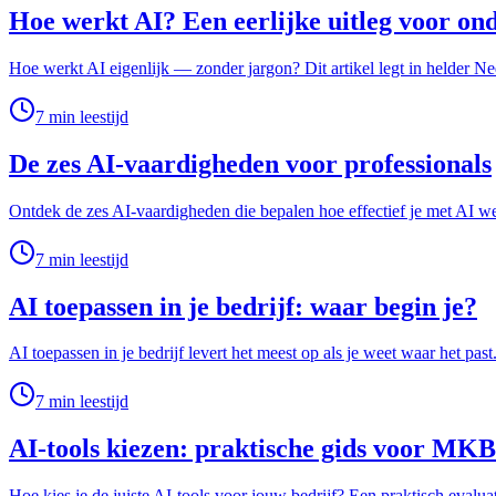
Hoe werkt AI? Een eerlijke uitleg voor o
Hoe werkt AI eigenlijk — zonder jargon? Dit artikel legt in helder Ne
7
min leestijd
De zes AI-vaardigheden voor professionals
Ontdek de zes AI-vaardigheden die bepalen hoe effectief je met AI 
7
min leestijd
AI toepassen in je bedrijf: waar begin je?
AI toepassen in je bedrijf levert het meest op als je weet waar het pa
7
min leestijd
AI-tools kiezen: praktische gids voor MKB
Hoe kies je de juiste AI-tools voor jouw bedrijf? Een praktisch eval