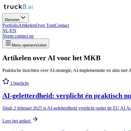
Diensten
Portfolio
Artikelen
Over Tom
Contact
NL
/
EN
Neem contact op
Menu openen/sluiten
Artikelen over AI voor het MKB
Praktische inzichten over AI-strategie, AI-implementatie en slim me
Uitgelicht
AI-geletterdheid: verplicht én praktisch nu
Sinds 2 februari 2025 is AI-geletterdheid verplicht onder de EU AI A
Lees het artikel