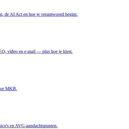
en, de AI Act en hoe je verantwoord begint.
EO, video en e-mail — plus hoe je kiest.
 voor MKB.
isico's en AVG-aandachtspunten.