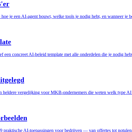
'er
 hoe je een AI-agent bouwt, welke tools je nodig hebt, en wanneer je be
late
sief een concreet AI-beleid template met alle onderdelen die je nodig he
uitgelegd
 Een heldere vergelijking voor MKB-ondernemers die weten welk type AI
orbeelden
 praktische AI-toepassingen voor bedrijven — van offertes tot notule