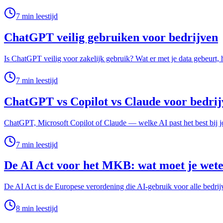
7
min leestijd
ChatGPT veilig gebruiken voor bedrijven
Is ChatGPT veilig voor zakelijk gebruik? Wat er met je data gebeurt, 
7
min leestijd
ChatGPT vs Copilot vs Claude voor bedrij
ChatGPT, Microsoft Copilot of Claude — welke AI past het best bij jou
7
min leestijd
De AI Act voor het MKB: wat moet je wet
De AI Act is de Europese verordening die AI-gebruik voor alle bedrij
8
min leestijd