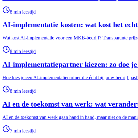
8
min leestijd
AI-implementatie kosten: wat kost het ech
Wat kost AI-implementatie voor een MKB-bedrijf? Transparante prijzen
8
min leestijd
AI-implementatiepartner kiezen: zo doe je
Hoe kies je een AI-implementatiepartner die écht bij jouw bedrijf past
8
min leestijd
AI en de toekomst van werk: wat verandert
AI en de toekomst van werk gaan hand in hand, maar niet op de manie
7
min leestijd