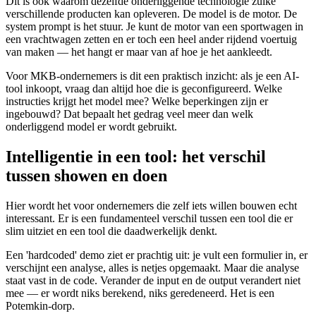
Dit is ook waarom dezelfde onderliggende technologie zulke
verschillende producten kan opleveren. De model is de motor. De
system prompt is het stuur. Je kunt de motor van een sportwagen in
een vrachtwagen zetten en er toch een heel ander rijdend voertuig
van maken — het hangt er maar van af hoe je het aankleedt.
Voor MKB-ondernemers is dit een praktisch inzicht: als je een AI-
tool inkoopt, vraag dan altijd hoe die is geconfigureerd. Welke
instructies krijgt het model mee? Welke beperkingen zijn er
ingebouwd? Dat bepaalt het gedrag veel meer dan welk
onderliggend model er wordt gebruikt.
Intelligentie in een tool: het verschil
tussen showen en doen
Hier wordt het voor ondernemers die zelf iets willen bouwen echt
interessant. Er is een fundamenteel verschil tussen een tool die er
slim uitziet en een tool die daadwerkelijk denkt.
Een 'hardcoded' demo ziet er prachtig uit: je vult een formulier in, er
verschijnt een analyse, alles is netjes opgemaakt. Maar die analyse
staat vast in de code. Verander de input en de output verandert niet
mee — er wordt niks berekend, niks geredeneerd. Het is een
Potemkin-dorp.