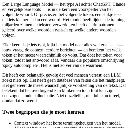
Een Large Language Model — het type AI achter ChatGPT, Claude
en vergelijkbare tools — is in de kern een voorspeller van het
volgende woord. Of preciezer: het volgende token, een stukje tekst
dat iets kleiner is dan een woord. Het model heeft tijdens de training
miljarden zinnen en teksten verwerkt, en heeft daarin patronen
geleerd over welke woorden typisch op welke andere woorden
volgen.
Elke keer als je iets typt, kijkt het model naar alles wat er al staat —
jouw vraag, de context, eerdere berichten — en berekent het welk
token er het meest waarschijnlijk op volgt. Dat doet het token voor
token, totdat het antwoord af is. Vandaar die populaire omschrijving:
'spicy autocomplete'. Het is niet zo ver van de waarheid.
Dit heeft een belangrijk gevolg dat veel mensen verrast: een LLM
zoekt niets op. Het heeft geen database van feiten die het raadpleegt.
Het genereert de meest waarschijnlijke voortzetting van de tekst. Dat
betekent dat het overtuigend kan klinken en toch fout kan zijn —
een zogenaamde hallucinatie. Niet opzettelijk, niet lui: structureel,
omdat dat zo werkt.
Twee begrippen die je moet kennen
Context window: het korte termijngeheugen van het model.