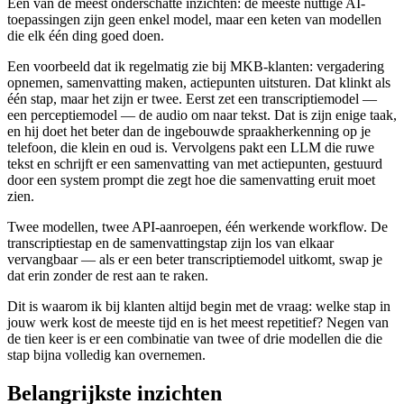
Een van de meest onderschatte inzichten: de meeste nuttige AI-
toepassingen zijn geen enkel model, maar een keten van modellen
die elk één ding goed doen.
Een voorbeeld dat ik regelmatig zie bij MKB-klanten: vergadering
opnemen, samenvatting maken, actiepunten uitsturen. Dat klinkt als
één stap, maar het zijn er twee. Eerst zet een transcriptiemodel —
een perceptiemodel — de audio om naar tekst. Dat is zijn enige taak,
en hij doet het beter dan de ingebouwde spraakherkenning op je
telefoon, die klein en oud is. Vervolgens pakt een LLM die ruwe
tekst en schrijft er een samenvatting van met actiepunten, gestuurd
door een system prompt die zegt hoe die samenvatting eruit moet
zien.
Twee modellen, twee API-aanroepen, één werkende workflow. De
transcriptie­stap en de samenvatting­stap zijn los van elkaar
vervangbaar — als er een beter transcriptiemodel uitkomt, swap je
dat erin zonder de rest aan te raken.
Dit is waarom ik bij klanten altijd begin met de vraag: welke stap in
jouw werk kost de meeste tijd en is het meest repetitief? Negen van
de tien keer is er een combinatie van twee of drie modellen die die
stap bijna volledig kan overnemen.
Belangrijkste inzichten