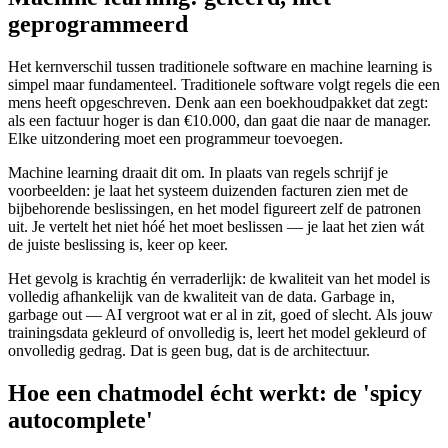
geprogrammeerd
Het kernverschil tussen traditionele software en machine learning is
simpel maar fundamenteel. Traditionele software volgt regels die een
mens heeft opgeschreven. Denk aan een boekhoud­pakket dat zegt:
als een factuur hoger is dan €10.000, dan gaat die naar de manager.
Elke uitzondering moet een programmeur toevoegen.
Machine learning draait dit om. In plaats van regels schrijf je
voorbeelden: je laat het systeem duizenden facturen zien met de
bijbehorende beslissingen, en het model figureert zelf de patronen
uit. Je vertelt het niet hóé het moet beslissen — je laat het zien wát
de juiste beslissing is, keer op keer.
Het gevolg is krachtig én verraderlijk: de kwaliteit van het model is
volledig afhankelijk van de kwaliteit van de data. Garbage in,
garbage out — AI vergroot wat er al in zit, goed of slecht. Als jouw
trainingsdata gekleurd of onvolledig is, leert het model gekleurd of
onvolledig gedrag. Dat is geen bug, dat is de architectuur.
Hoe een chatmodel écht werkt: de 'spicy
autocomplete'