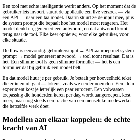
Een tool met echte intelligentie werkt anders. Op het moment dat de
gebruiker iets invoert, stuurt de applicatie een live verzoek — via
een API — naar een taalmodel. Daarin stuurt ze de input mee, plus
de system prompt die bepaalt hoe het model moet reageren. Het
model denkt na, genereert een antwoord, en dat antwoord komt
terug naar de tool. Elke keer opnieuw, voor elke gebruiker, voor
elke situatie.
De flow is eenvoudig: gebruikersinput → API-aanroep met system
prompt → model genereert antwoord → tool toont resultaat. Dat is
het. Een slimme tool is geen slimmer formulier — het is een
formulier dat bij gebruik een model belt.
En dat model huur je per gebruik. Je betaalt per hoeveelheid tekst
die er in en uit gaat — tokens, zoals we eerder noemden. Een klein
experiment kost je letterlijk een paar eurocent. Een volwassen
toepassing die honderden keren per dag wordt aangeroepen, kost
meer, maar nog steeds een fractie van een menselijke medewerker
die hetzelfde werk doet.
Modellen aan elkaar koppelen: de echte
kracht van AI