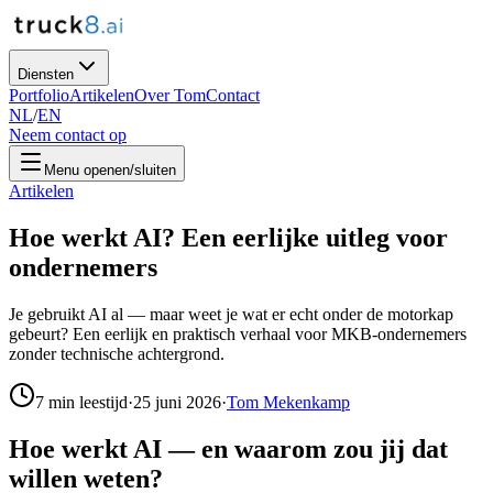
Diensten
Portfolio
Artikelen
Over Tom
Contact
NL
/
EN
Neem contact op
Menu openen/sluiten
Artikelen
Hoe werkt AI? Een eerlijke uitleg voor
ondernemers
Je gebruikt AI al — maar weet je wat er echt onder de motorkap
gebeurt? Een eerlijk en praktisch verhaal voor MKB-ondernemers
zonder technische achtergrond.
7
min leestijd
·
25 juni 2026
·
Tom Mekenkamp
Hoe werkt AI — en waarom zou jij dat
willen weten?