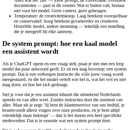
Alles wat het 'ziet' — jouw prompt, de conversatie, eventuele
documenten — past in dit venster. Wat er buiten valt, bestaat
niet voor het model. Geen context, geen geheugen.
Temperature: de creativiteitsknop. Laag betekent voorspelbaar
en conservatief; hoog betekent gevarieerder en creatiever.
Hetzelfde model, andere stemming — letterlijk een instelling
die je meegeeft bij elke aanroep.
De system prompt: hoe een kaal model
een assistent wordt
Als je ChatGPT opent en een vraag stelt, praat je niet met een leeg
model dat puur antwoord geeft. Er zit een laag bovenop: een system
prompt. Dat is een verborgen instructie die vóór jouw vraag wordt
meegestuurd, en die het model vertelt wie het is, wat het wel en niet
mag doen, en hoe het zich gedraagt.
Stel je voor dat je een assistent inhuurt die uitstekend Nederlands
spreekt en van alles weet. Zonder instructies doet die assistent van
alles. Maar als je zegt: 'Jij bent de klantenservice van ons bedrijf, je
beantwoordt alleen vragen over onze producten, en je bent altijd
vriendelijk maar beknopt' — dan is het ineens een heel specifieke
medewerker. Dat is in essentie wat een system prompt doet.