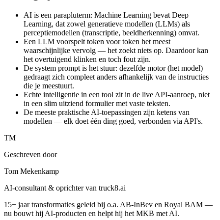
AI is een parapluterm: Machine Learning bevat Deep
Learning, dat zowel generatieve modellen (LLMs) als
perceptiemodellen (transcriptie, beeldherkenning) omvat.
Een LLM voorspelt token voor token het meest
waarschijnlijke vervolg — het zoekt niets op. Daardoor kan
het overtuigend klinken en toch fout zijn.
De system prompt is het stuur: dezelfde motor (het model)
gedraagt zich compleet anders afhankelijk van de instructies
die je meestuurt.
Echte intelligentie in een tool zit in de live API-aanroep, niet
in een slim uitziend formulier met vaste teksten.
De meeste praktische AI-toepassingen zijn ketens van
modellen — elk doet één ding goed, verbonden via API's.
TM
Geschreven door
Tom Mekenkamp
AI-consultant & oprichter van truck8.ai
15+ jaar transformaties geleid bij o.a. AB-InBev en Royal BAM —
nu bouwt hij AI-producten en helpt hij het MKB met AI.