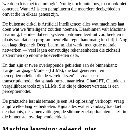
'we doen iets met technologie'. Nuttig noch nutteloos, maar ook niet
concreet. Want AI is een parapluterm die meerdere deelgebieden
omvat die in elkaar genest zijn.
De buitenste cirkel is Artificial Intelligence: alles wat machines laat
doen wat we 'intelligent' zouden noemen. Daarbin­nen valt Machine
Learning, het idee dat een systeem patronen leert uit voorbeelden in
plaats van dat een programmeur elke regel handmatig inschr­ijft. Nog
een laag dieper zit Deep Learning, dat werkt met grote neurale
netwerken — veel lagen eenvoudige rekeneenheden die zichzelf
afstemmen op enorme hoeveelheden data.
En dan zijn er twee overlappende gebieden aan de binnenkant:
Large Language Models (LLMs), die taal genereren, en
perceptiemodellen die de wereld 'lezen' — zoals een
transcriptiemodel dat spraak omzet naar tekst. ChatGPT, Claude en
vergelijkbare tools zijn LLMs. Siri die je dicteert verstaat, is een
perceptiemodel.
De praktische les: als iemand je een 'AI-oplossing' verkoopt, vraag
altijd welke laag ze bedoelen. Bijna alles wat er vandaag toe doet —
de chatbots, de samenvattingen, de slimme zoekopdrachten — zit in
die binnenste, overlappende cirkels.
Machine learning: geleerd, niet