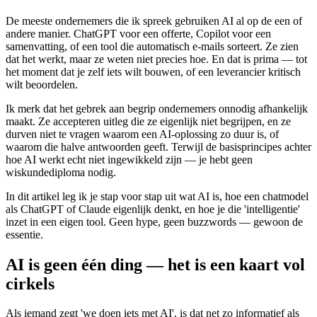
De meeste ondernemers die ik spreek gebruiken AI al op de een of
andere manier. ChatGPT voor een offerte, Copilot voor een
samenvatting, of een tool die automatisch e-mails sorteert. Ze zien
dat het werkt, maar ze weten niet precies hoe. En dat is prima — tot
het moment dat je zelf iets wilt bouwen, of een leverancier kritisch
wilt beoordelen.
Ik merk dat het gebrek aan begrip ondernemers onnodig afhankelijk
maakt. Ze accepteren uitleg die ze eigenlijk niet begrijpen, en ze
durven niet te vragen waarom een AI-oplossing zo duur is, of
waarom die halve antwoorden geeft. Terwijl de basisprincipes achter
hoe AI werkt echt niet ingewikkeld zijn — je hebt geen
wiskundediploma nodig.
In dit artikel leg ik je stap voor stap uit wat AI is, hoe een chatmodel
als ChatGPT of Claude eigenlijk denkt, en hoe je die 'intelligentie'
inzet in een eigen tool. Geen hype, geen buzzwords — gewoon de
essentie.
AI is geen één ding — het is een kaart vol
cirkels
Als iemand zegt 'we doen iets met AI', is dat net zo informatief als