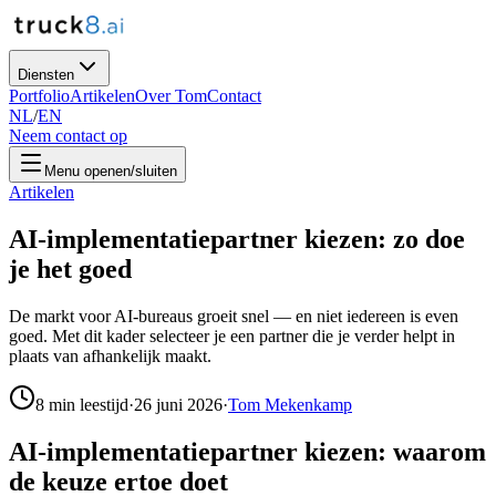
Diensten
Portfolio
Artikelen
Over Tom
Contact
NL
/
EN
Neem contact op
Menu openen/sluiten
Artikelen
AI-implementatiepartner kiezen: zo doe
je het goed
De markt voor AI-bureaus groeit snel — en niet iedereen is even
goed. Met dit kader selecteer je een partner die je verder helpt in
plaats van afhankelijk maakt.
8
min leestijd
·
26 juni 2026
·
Tom Mekenkamp
AI-implementatiepartner kiezen: waarom
de keuze ertoe doet