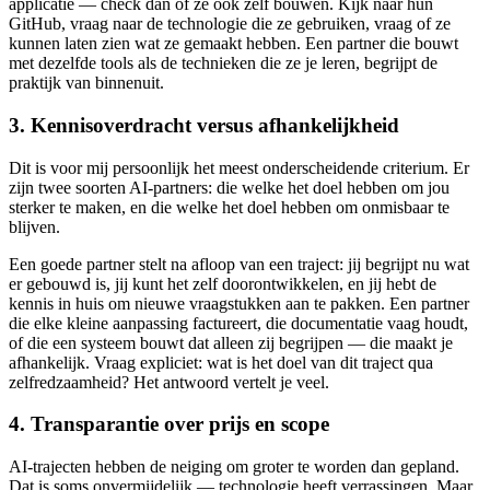
applicatie — check dan of ze ook zelf bouwen. Kijk naar hun
GitHub, vraag naar de technologie die ze gebruiken, vraag of ze
kunnen laten zien wat ze gemaakt hebben. Een partner die bouwt
met dezelfde tools als de technieken die ze je leren, begrijpt de
praktijk van binnenuit.
3. Kennisoverdracht versus afhankelijkheid
Dit is voor mij persoonlijk het meest onderscheidende criterium. Er
zijn twee soorten AI-partners: die welke het doel hebben om jou
sterker te maken, en die welke het doel hebben om onmisbaar te
blijven.
Een goede partner stelt na afloop van een traject: jij begrijpt nu wat
er gebouwd is, jij kunt het zelf doorontwikkelen, en jij hebt de
kennis in huis om nieuwe vraagstukken aan te pakken. Een partner
die elke kleine aanpassing factureert, die documentatie vaag houdt,
of die een systeem bouwt dat alleen zij begrijpen — die maakt je
afhankelijk. Vraag expliciet: wat is het doel van dit traject qua
zelfredzaamheid? Het antwoord vertelt je veel.
4. Transparantie over prijs en scope
AI-trajecten hebben de neiging om groter te worden dan gepland.
Dat is soms onvermijdelijk — technologie heeft verrassingen. Maar