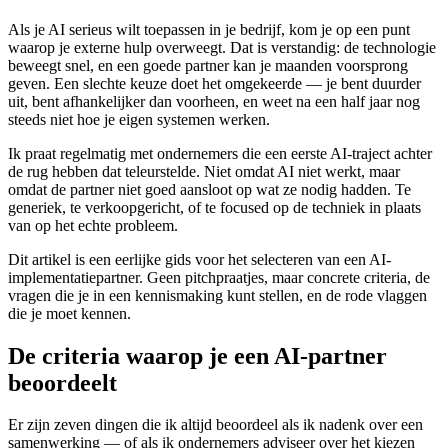
Als je AI serieus wilt toepassen in je bedrijf, kom je op een punt
waarop je externe hulp overweegt. Dat is verstandig: de technologie
beweegt snel, en een goede partner kan je maanden voorsprong
geven. Een slechte keuze doet het omgekeerde — je bent duurder
uit, bent afhankelijker dan voorheen, en weet na een half jaar nog
steeds niet hoe je eigen systemen werken.
Ik praat regelmatig met ondernemers die een eerste AI-traject achter
de rug hebben dat teleurstelde. Niet omdat AI niet werkt, maar
omdat de partner niet goed aansloot op wat ze nodig hadden. Te
generiek, te verkoopgericht, of te focused op de techniek in plaats
van op het echte probleem.
Dit artikel is een eerlijke gids voor het selecteren van een AI-
implementatiepartner. Geen pitchpraatjes, maar concrete criteria, de
vragen die je in een kennismaking kunt stellen, en de rode vlaggen
die je moet kennen.
De criteria waarop je een AI-partner
beoordeelt
Er zijn zeven dingen die ik altijd beoordeel als ik nadenk over een
samenwerking — of als ik ondernemers adviseer over het kiezen