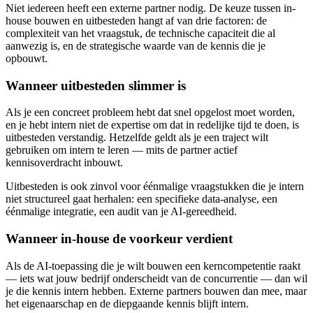
Niet iedereen heeft een externe partner nodig. De keuze tussen in-
house bouwen en uitbesteden hangt af van drie factoren: de
complexiteit van het vraagstuk, de technische capaciteit die al
aanwezig is, en de strategische waarde van de kennis die je
opbouwt.
Wanneer uitbesteden slimmer is
Als je een concreet probleem hebt dat snel opgelost moet worden,
en je hebt intern niet de expertise om dat in redelijke tijd te doen, is
uitbesteden verstandig. Hetzelfde geldt als je een traject wilt
gebruiken om intern te leren — mits de partner actief
kennisoverdracht inbouwt.
Uitbesteden is ook zinvol voor éénmalige vraagstukken die je intern
niet structureel gaat herhalen: een specifieke data-analyse, een
éénmalige integratie, een audit van je AI-gereedheid.
Wanneer in-house de voorkeur verdient
Als de AI-toepassing die je wilt bouwen een kerncompetentie raakt
— iets wat jouw bedrijf onderscheidt van de concurrentie — dan wil
je die kennis intern hebben. Externe partners bouwen dan mee, maar
het eigenaarschap en de diepgaande kennis blijft intern.