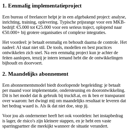
1. Eenmalig implementatieproject
Een bureau of freelancer helpt je in een afgebakend project: analyse,
inrichting, training, oplevering. Typische prijsrange voor een MKB-
bedrijf: €5.000 tot €25.000 voor een serieus traject, oplopend naar
€50.000+ bij grotere organisaties of complexe integraties.
Het voordeel: je betaalt eenmalig en behoudt daarna de controle. Het
nadeel: AI staat niet stil. De tools, modellen en best practices
ontwikkelen zich snel. Na een eenmalig project kun je achter de
feiten aanlopen, tenzij je intern iemand hebt die de ontwikkelingen
bijhoudt en doorvoert.
2. Maandelijks abonnement
Een abonnementsmodel biedt doorlopende begeleiding: je betaalt
per maand voor implementatie, ondersteuning en doorontwikkeling.
Dit is het model dat ik gebruik bij truck8.ai, en ik ben er transparant
over waarom: het dwingt mij om maandelijks resultaat te leveren dat
het bedrag waard is. Als ik dat niet doe, stop jij.
Voor jou als ondernemer heeft het ook voordelen: het instapbedrag
is lager, de risico's zijn kleinere stappen, en je hebt een vaste
sparringpartner die meekijkt wanneer de situatie verandert.