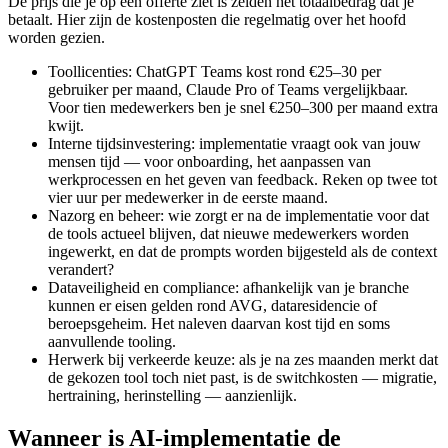
De prijs die je op een offerte ziet is zelden het totaalbedrag dat je
betaalt. Hier zijn de kostenposten die regelmatig over het hoofd
worden gezien.
Toollicenties: ChatGPT Teams kost rond €25–30 per
gebruiker per maand, Claude Pro of Teams vergelijkbaar.
Voor tien medewerkers ben je snel €250–300 per maand extra
kwijt.
Interne tijdsinvestering: implementatie vraagt ook van jouw
mensen tijd — voor onboarding, het aanpassen van
werkprocessen en het geven van feedback. Reken op twee tot
vier uur per medewerker in de eerste maand.
Nazorg en beheer: wie zorgt er na de implementatie voor dat
de tools actueel blijven, dat nieuwe medewerkers worden
ingewerkt, en dat de prompts worden bijgesteld als de context
verandert?
Dataveiligheid en compliance: afhankelijk van je branche
kunnen er eisen gelden rond AVG, dataresidencie of
beroepsgeheim. Het naleven daarvan kost tijd en soms
aanvullende tooling.
Herwerk bij verkeerde keuze: als je na zes maanden merkt dat
de gekozen tool toch niet past, is de switchkosten — migratie,
hertraining, herinstelling — aanzienlijk.
Wanneer is AI-implementatie de