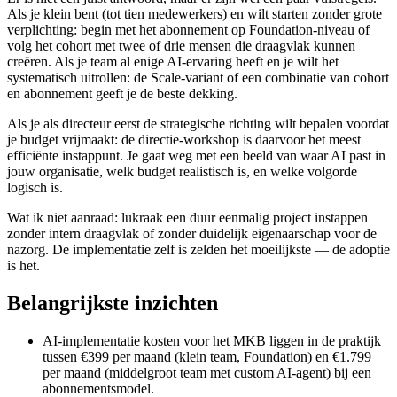
Als je klein bent (tot tien medewerkers) en wilt starten zonder grote
verplichting: begin met het abonnement op Foundation-niveau of
volg het cohort met twee of drie mensen die draagvlak kunnen
creëren. Als je team al enige AI-ervaring heeft en je wilt het
systematisch uitrollen: de Scale-variant of een combinatie van cohort
en abonnement geeft je de beste dekking.
Als je als directeur eerst de strategische richting wilt bepalen voordat
je budget vrijmaakt: de directie-workshop is daarvoor het meest
efficiënte instappunt. Je gaat weg met een beeld van waar AI past in
jouw organisatie, welk budget realistisch is, en welke volgorde
logisch is.
Wat ik niet aanraad: lukraak een duur eenmalig project instappen
zonder intern draagvlak of zonder duidelijk eigenaarschap voor de
nazorg. De implementatie zelf is zelden het moeilijkste — de adoptie
is het.
Belangrijkste inzichten
AI-implementatie kosten voor het MKB liggen in de praktijk
tussen €399 per maand (klein team, Foundation) en €1.799
per maand (middelgroot team met custom AI-agent) bij een
abonnementsmodel.