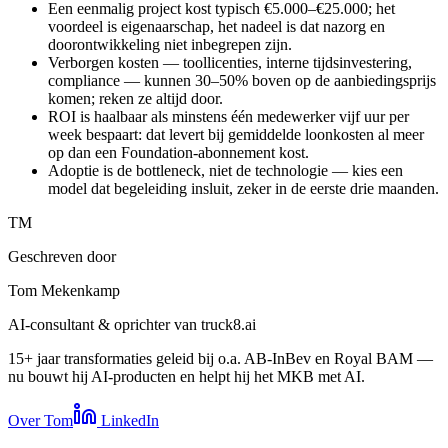
Een eenmalig project kost typisch €5.000–€25.000; het
voordeel is eigenaarschap, het nadeel is dat nazorg en
doorontwikkeling niet inbegrepen zijn.
Verborgen kosten — toollicenties, interne tijdsinvestering,
compliance — kunnen 30–50% boven op de aanbiedingsprijs
komen; reken ze altijd door.
ROI is haalbaar als minstens één medewerker vijf uur per
week bespaart: dat levert bij gemiddelde loonkosten al meer
op dan een Foundation-abonnement kost.
Adoptie is de bottleneck, niet de technologie — kies een
model dat begeleiding insluit, zeker in de eerste drie maanden.
TM
Geschreven door
Tom Mekenkamp
AI-consultant & oprichter van truck8.ai
15+ jaar transformaties geleid bij o.a. AB-InBev en Royal BAM —
nu bouwt hij AI-producten en helpt hij het MKB met AI.
Over Tom
LinkedIn