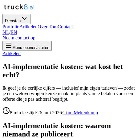
Diensten
Portfolio
Artikelen
Over Tom
Contact
NL
/
EN
Neem contact op
Menu openen/sluiten
Artikelen
AI-implementatie kosten: wat kost het
echt?
Ik geef je de eerlijke cijfers — inclusief mijn eigen tarieven — zodat
je een weloverwogen keuze maakt in plaats van te betalen voor een
offerte die je pas achteraf begrijpt.
8
min leestijd
·
26 juni 2026
·
Tom Mekenkamp
AI-implementatie kosten: waarom
niemand ze publiceert