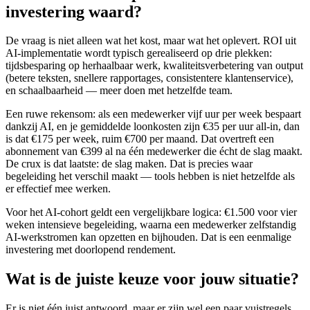
investering waard?
De vraag is niet alleen wat het kost, maar wat het oplevert. ROI uit
AI-implementatie wordt typisch gerealiseerd op drie plekken:
tijdsbesparing op herhaalbaar werk, kwaliteitsverbetering van output
(betere teksten, snellere rapportages, consistentere klantenservice),
en schaalbaarheid — meer doen met hetzelfde team.
Een ruwe rekensom: als een medewerker vijf uur per week bespaart
dankzij AI, en je gemiddelde loonkosten zijn €35 per uur all-in, dan
is dat €175 per week, ruim €700 per maand. Dat overtreft een
abonnement van €399 al na één medewerker die écht de slag maakt.
De crux is dat laatste: de slag maken. Dat is precies waar
begeleiding het verschil maakt — tools hebben is niet hetzelfde als
er effectief mee werken.
Voor het AI-cohort geldt een vergelijkbare logica: €1.500 voor vier
weken intensieve begeleiding, waarna een medewerker zelfstandig
AI-werkstromen kan opzetten en bijhouden. Dat is een eenmalige
investering met doorlopend rendement.
Wat is de juiste keuze voor jouw situatie?
Er is niet één juist antwoord, maar er zijn wel een paar vuistregels.