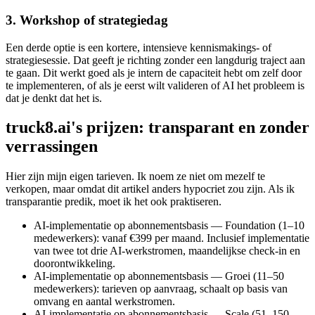
3. Workshop of strategiedag
Een derde optie is een kortere, intensieve kennismakings- of
strategiesessie. Dat geeft je richting zonder een langdurig traject aan
te gaan. Dit werkt goed als je intern de capaciteit hebt om zelf door
te implementeren, of als je eerst wilt valideren of AI het probleem is
dat je denkt dat het is.
truck8.ai's prijzen: transparant en zonder
verrassingen
Hier zijn mijn eigen tarieven. Ik noem ze niet om mezelf te
verkopen, maar omdat dit artikel anders hypocriet zou zijn. Als ik
transparantie predik, moet ik het ook praktiseren.
AI-implementatie op abonnementsbasis — Foundation (1–10
medewerkers): vanaf €399 per maand. Inclusief implementatie
van twee tot drie AI-werkstromen, maandelijkse check-in en
doorontwikkeling.
AI-implementatie op abonnementsbasis — Groei (11–50
medewerkers): tarieven op aanvraag, schaalt op basis van
omvang en aantal werkstromen.
AI-implementatie op abonnementsbasis — Scale (51–150