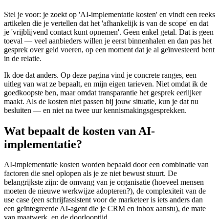
Stel je voor: je zoekt op 'AI-implementatie kosten' en vindt een reeks
artikelen die je vertellen dat het 'afhankelijk is van de scope' en dat
je 'vrijblijvend contact kunt opnemen'. Geen enkel getal. Dat is geen
toeval — veel aanbieders willen je eerst binnenhalen en dan pas het
gesprek over geld voeren, op een moment dat je al geïnvesteerd bent
in de relatie.
Ik doe dat anders. Op deze pagina vind je concrete ranges, een
uitleg van wat ze bepaalt, en mijn eigen tarieven. Niet omdat ik de
goedkoopste ben, maar omdat transparantie het gesprek eerlijker
maakt. Als de kosten niet passen bij jouw situatie, kun je dat nu
besluiten — en niet na twee uur kennismakingsgesprekken.
Wat bepaalt de kosten van AI-
implementatie?
AI-implementatie kosten worden bepaald door een combinatie van
factoren die snel oplopen als je ze niet bewust stuurt. De
belangrijkste zijn: de omvang van je organisatie (hoeveel mensen
moeten de nieuwe werkwijze adopteren?), de complexiteit van de
use case (een schrijfassistent voor de marketeer is iets anders dan
een geïntegreerde AI-agent die je CRM en inbox aanstu), de mate
van maatwerk, en de doorlooptijd.