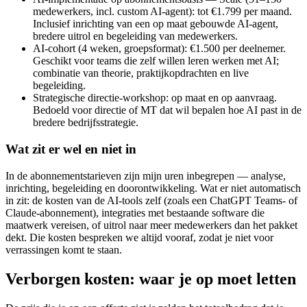
medewerkers, incl. custom AI-agent): tot €1.799 per maand.
Inclusief inrichting van een op maat gebouwde AI-agent,
bredere uitrol en begeleiding van medewerkers.
AI-cohort (4 weken, groepsformat): €1.500 per deelnemer.
Geschikt voor teams die zelf willen leren werken met AI;
combinatie van theorie, praktijkopdrachten en live
begeleiding.
Strategische directie-workshop: op maat en op aanvraag.
Bedoeld voor directie of MT dat wil bepalen hoe AI past in de
bredere bedrijfsstrategie.
Wat zit er wel en niet in
In de abonnementstarieven zijn mijn uren inbegrepen — analyse,
inrichting, begeleiding en doorontwikkeling. Wat er niet automatisch
in zit: de kosten van de AI-tools zelf (zoals een ChatGPT Teams- of
Claude-abonnement), integraties met bestaande software die
maatwerk vereisen, of uitrol naar meer medewerkers dan het pakket
dekt. Die kosten bespreken we altijd vooraf, zodat je niet voor
verrassingen komt te staan.
Verborgen kosten: waar je op moet letten